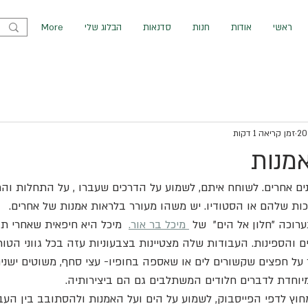
ראשי
אודות
חנות
סדנאות
הבלוג שלי
More
זמן קריאה 1 דקות
אמנות
ים אחרים. לשוחח איתם, לשמוע על הדרכים שעברו , על התחלות והתל
ת שלהם או הסטודיו. יש משהו מעורר בלראות אמנות של אחרים.
וכה "חלון אל הים"  של 
 מיכל בר אור.
  מיכל היא חיפאית שאחרי תה
והספינות. העבודות שלה מצטיינות בצבעוניות עזה בכל גווני הטורק
 על חפצים שקשורים לים או שאספה בחופיו- עצי סחף, משוטים ישנים
מיוחדת לדברים חלודים המשתלבים גם הם ביצירותיה.
מחוץ לדפי הפייסבוק, לשמוע על הים ועל האמנות ולהסתובב בין העב