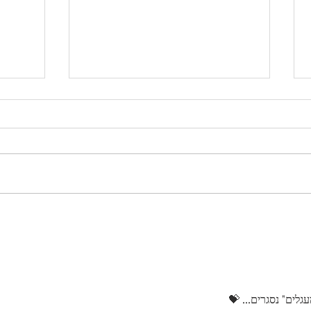
קצת אחרת...
מיחזרת
לים" נסגרים... 💝