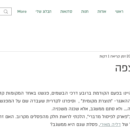
ראשי
אודות
חנות
סדנאות
הבלוג שלי
More
זמן קריאה 1 דקות
פה
יינו בפעם הקודמת ברובע דרכי הבשמים, פגשנו באחד המקומות קד
ההאנגר- "תוצרת מקומית" ,  וסיפרנו לקדרית שעבדה שם על המפגש א
.... ולא סתם ממשגב, אלא שכנה משכניה.
"פארק לפיסול מדברי", הלכתי לראות חלק מהפסלים מקרוב. האם ז
 של 
דליה מאירי
, פסלת שגם היא ממשגב?