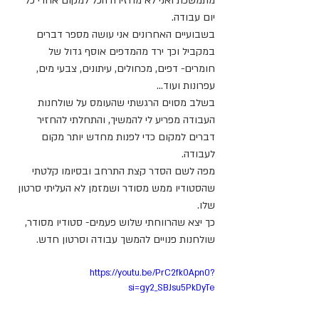
מתמשכת ואני לא מחזירה הכל למקום אחרי כל 
יום עבודה.
בשבועיים האחרונים אני עושה מספר דברים 
במקביל וכך ירד מהמדפים אוסף גדול של 
חומרים- דפים, מכחולים, עיתונים, צבעי מים, 
עפרונות ועוד...
בשלב מסוים הרגשתי שהעומס על שולחנות 
העבודה מפריע לי להמשיך, והתחלתי להחזיר 
דברים למקום כדי לפנות מחדש יותר מקום 
לעבודה.
מפה לשם הסדר קצת התרחב ובסיומו קלטתי 
שהסטודיו ממש מסודר ושמזמן לא העליתי סרטון 
שלו.
כך יצא שהרווחתי שלוש פעמים- סטודיו מסודר, 
שולחנות פנויים להמשך עבודה וסרטון חדש.
https://youtu.be/PrC2fk0Apn0?
si=gy2_SBJsu5PkDyTe