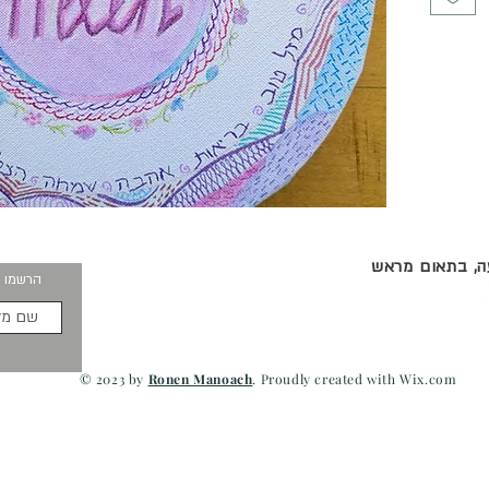
ברכה
, בית
ד.
עה, בתאום מראש
הרשמו ו
חלפה.
 למקור.
© 2023 by
Ronen Manoach
. Proudly created with
Wix.com