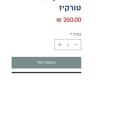
טורקיז
מחיר
כמות
*
הוספה לסל
לקנייה מהירה
מנדלה בכחול טורקיז במקלעת מהפנטת.
צבעי מים עפרונות אקוורל ועטים אקריליים.
מסגרת עץ סגולה צבועה ביד, עם זכוכית.
מעשה הקליעה מהפנט ומזמין התבוננות
ממושכת.
הרשמו והשארו מעודכנים בנוגע למוצרים והאירועים שלנו
המנדלה תוסיף חן רב לכל מקום בו תיתלו
שלח
אותה.