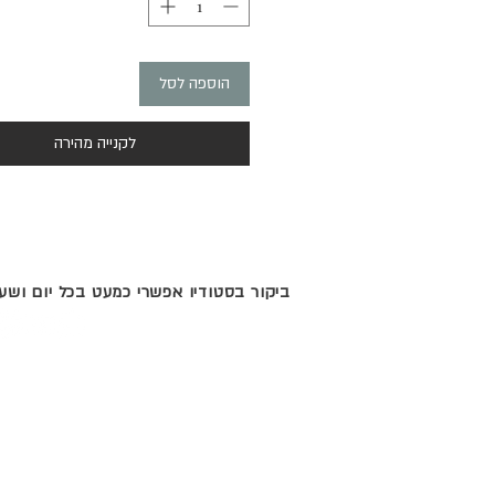
עותק יחיד ומצוירת ביד.
גודל 33*33 (כולל המסגרת)
הוספה לסל
לתשומת לבכם:
עשויים להיות שינויים קלים בגוונים בין הצילום
לקנייה מהירה
ביקור בסטודיו אפשרי כמעט בכל יום וש