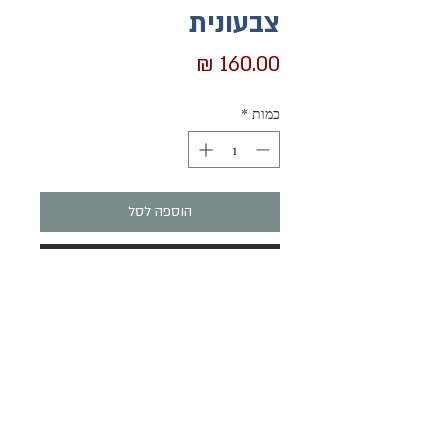
צבעונית
מחיר
כמות
*
הוספה לסל
לקנייה מהירה
מנדלה צבעונית ושונה.
צבעי מים ועטים אקריליים על קנבס לבן.
המנדלה היא עותק יחיד, ומצוירת ביד.
המנדלה מזמינה התבוננות ארוכה בפרטיה,
ותוסיף חן רב לכל מקום בו תיתלו אותה.
הרשמו והשארו מעודכנים בנוגע למוצרים והאירועים שלנו
ניתנת לתליה על הדופן או על פינה.
שלח