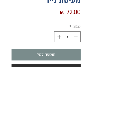
מעיסת נייר
מחיר
כמות
*
הוספה לסל
לקנייה מהירה
פרחים מנייר מעוצבים ביד חופשית.
עשויים מעיסת נייר בשימוש חוזר, חוטי
חשמל בשימוש חוזר.
צבועים בצבעי אקריליק.
זר פרחים שלא נובל לעולם, שיהוו מוקד
הרשמו והשארו מעודכנים בנוגע למוצרים והאירועים שלנו
ססגוני לחדר או למשרד.
שלח
אין פרח זהה למשנהו.