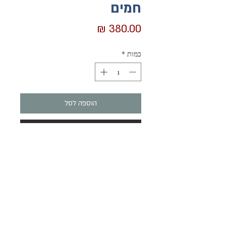
חמים
מחיר
כמות
*
הוספה לסל
לקנייה מהירה
ציפור נהדרת גדולה בצבעי בורדו-אדום-צהוב.
הציפור עשויה עיסת נייר בשימוש חוזר, צבועה
אקריליק.
גוף הציפור מפוסל על בלון, והרגליים על חוטי
נחושת.
הרשמו והשארו מעודכנים בנוגע למוצרים והאירועים שלנו
ציפור יפהפיה אחת מסוגה, מלאת נוכחות-
שלח
מתאימה למדף גבוה או לרצפה (אם אין