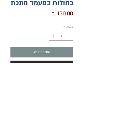
כחולות במעמד מתכת
מחיר
כמות
*
הוספה לסל
לקנייה מהירה
מארז של 12 תחתיות בגווני כחול.
התחתיות עשויות עץ, צבועות בעבודת יד בצבעי
אקריליק ובעטים.
מעוטרות בלבן .
פריט עיצוב יחודי שיגן על ריהוט העץ שלכם.
הרשמו והשארו מעודכנים בנוגע למוצרים והאירועים שלנו
קוטר כל תחתית: 10 ס"מ.
שלח