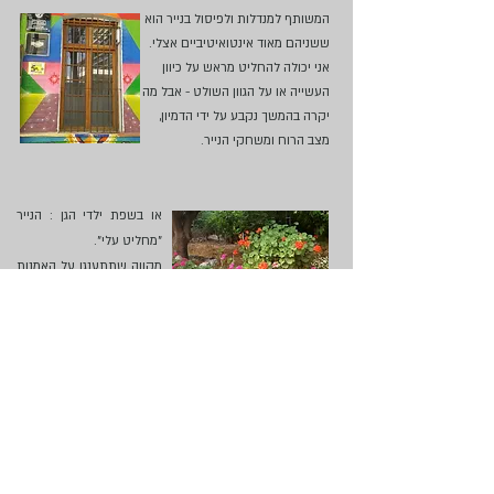
המשותף למנדלות ולפיסול בנייר הוא
ששניהם מאוד אינטואיטיביים אצלי.
אני יכולה להחליט מראש על כיוון
העשייה
או על הגוון השולט - אבל מה
יקרה בהמשך נקבע על ידי הדמיון,
מצב הרוח ומשחקי הנייר.
או בשפת ילדי הגן : הנייר
"מחליט עלי".
מקווה שתתענגו על האמנות
שלי כפי שאני מתענגת על
עשייתה.
העבודות שלי
מבצעים
הרשמו והשארו מעודכנים בנוגע למוצרים והאירועים שלנו
שלח