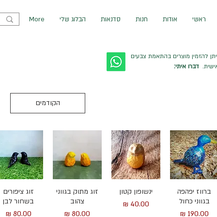
ראשי
אודות
חנות
סדנאות
הבלוג שלי
More
יתן להזמין מוצרים בהתאמת צבעים
ישית.
דברו איתי:
הקודמים
תצוגה מהירה
תצוגה מהירה
תצוגה מהירה
תצוגה מהירה
ברווז יפהפה
ינשופון קטון
זוג מתוק בגווני
זוג ציפורים
בגווני כחול
צהוב
בשחור לבן
מחיר
מחיר
מחיר
מחיר