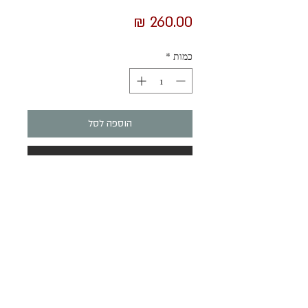
מחיר
כמות
*
הוספה לסל
לקנייה מהירה
מנדלה מיוחדת במינה שאת סיפורה אפשר
לקרוא בבלוג (המנדלה שעזרה לי לנשום)
מספר שכבות של צבעי מים בגוונים עליזים, על
נייר אקוורל 300 ג'.
אקוורל, עפרונות אקוורל וטושים אקריליים.
הרשמו והשארו מעודכנים בנוגע למוצרים והאירועים שלנו
מסגרת עץ בגוון ירוק צבועה ביד. עם זכוכית.
שלח
המנדלה תוסיף חן רב לכל מקום בו תיתלו